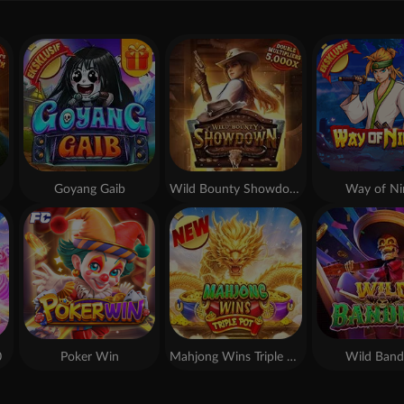
Goyang Gaib
Wild Bounty Showdown
Way of Ni
0
Poker Win
Mahjong Wins Triple Pot
Wild Band