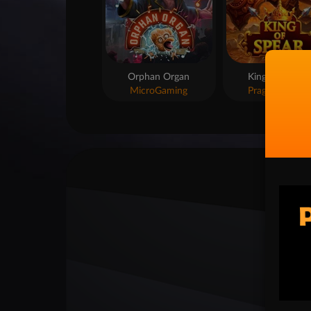
Orphan Organ
King Of Spear
MicroGaming
Pragmatic Pla