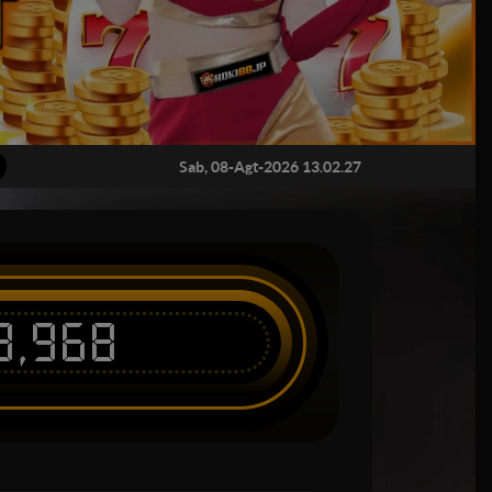
Sab, 08-Agt-2026 13.02.27
ada 31-Jul-2026 dari 00.00.00 sampai 31-Jul-2027 00.00.00. Selama waktu ini, Mar
8,968