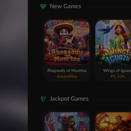
New Games
Rhapsody of Muertos
Wings of Iguaz
AdvantPlay
PG Soft
Jackpot Games