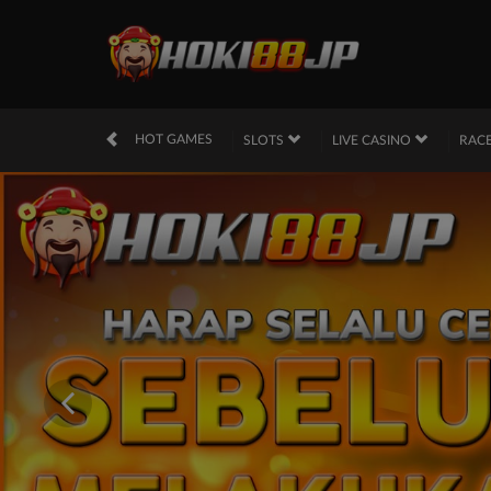
HOT GAMES
SLOTS
LIVE CASINO
RAC