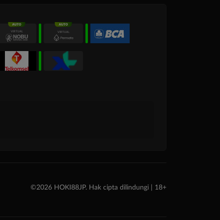
©2026 HOKI88JP. Hak cipta dilindungi | 18+