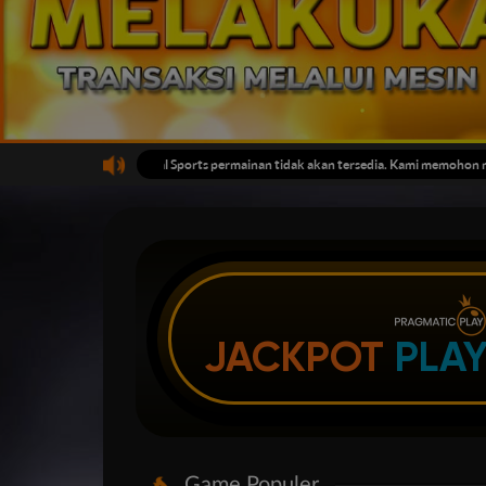
waktu ini, PP Virtual Sports permainan tidak akan tersedia. Kami memohon maaf ata
JACKPOT
PLA
Game Populer