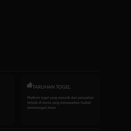
TARUHAN TOGEL
Platform togel yang menarik dari perusahan
terbaik di dunia yang menawarkan hadiah
kemenangan besar