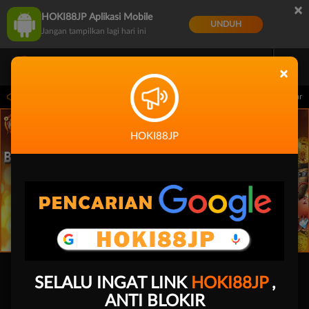
×
HOKI88JP Aplikasi Mobile
UNDUH
Jangan tampilkan lagi hari ini
×
.59.59 sampai 30-Sep-2026 14.59.59. Selama waktu ini, PP Virtual Sports permainan
HOKI88JP
SELALU INGAT LINK
HOKI88JP
,
JACKPOT
PLAY
ANTI BLOKIR