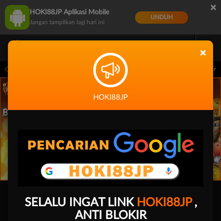
×
HOKI88JP Aplikasi Mobile
UNDUH
Jangan tampilkan lagi hari ini
×
14.59.59 sampai 30-Sep-2026 14.59.59. Selama waktu ini, PP Virtual Sports permai
HOKI88JP
SELALU INGAT LINK
HOKI88JP
,
JACKPOT
PLAY
ANTI BLOKIR