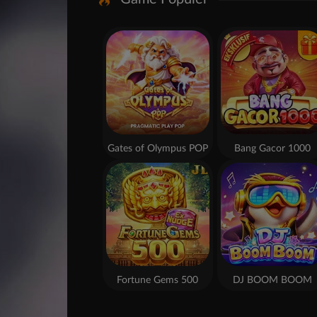
Gates of Olympus POP
Bang Gacor 1000
Fortune Gems 500
DJ BOOM BOOM