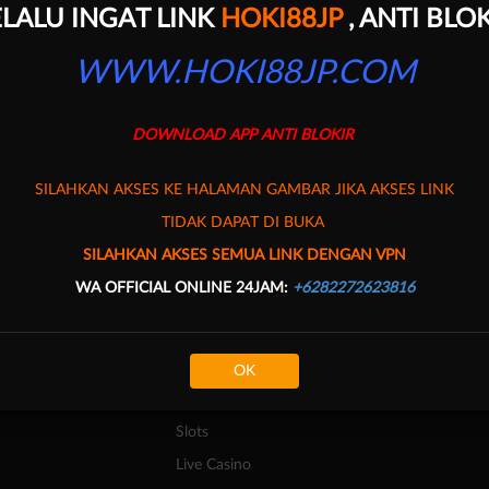
ELALU INGAT LINK
HOKI88JP
, ANTI BLO
WWW.HOKI88JP.COM
DOWNLOAD APP ANTI BLOKIR
ISNAILALTAMONTE SPRING
SILAHKAN AKSES KE HALAMAN GAMBAR JIKA AKSES LINK
l Art At Paris X PARISNAI
TIDAK DAPAT DI BUKA
SILAHKAN AKSES SEMUA LINK DENGAN VPN
yang pernah ada,semua pemain merasakan keuntungan setiap hari nya bermain di hok
WA OFFICIAL ONLINE 24JAM:
+6282272623816
mua pemain bisa merasakan hoki setiap hari nya
Kategori
Du
OK
Hot Games
Slots
Live Casino