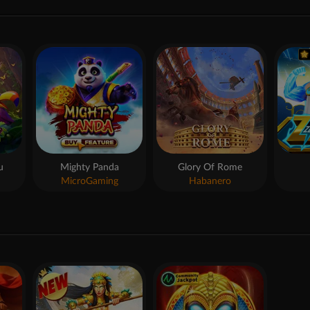
u
Mighty Panda
Glory Of Rome
MicroGaming
Habanero