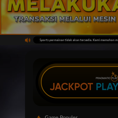
ktu ini, PP Virtual Sports permainan tidak akan tersedia. Kami memohon maaf atas
JACKPOT
PLA
Game Populer