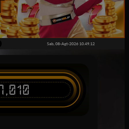
Sab, 08-Agt-2026 10.49.12
da 31-Jul-2026 dari 00.00.00 sampai 31-Jul-2027 00.00.00. Selama waktu ini, Marbl
7,010