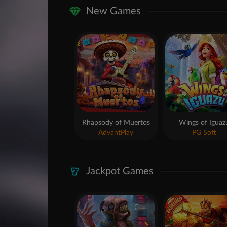
New Games
Rhapsody of Muertos
Wings of Iguaz
AdvantPlay
PG Soft
Jackpot Games