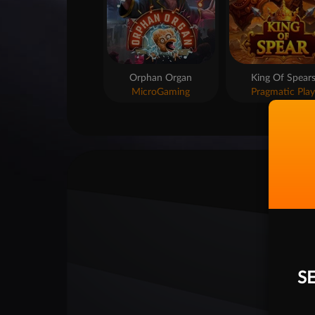
Orphan Organ
King Of Spear
MicroGaming
Pragmatic Pla
S