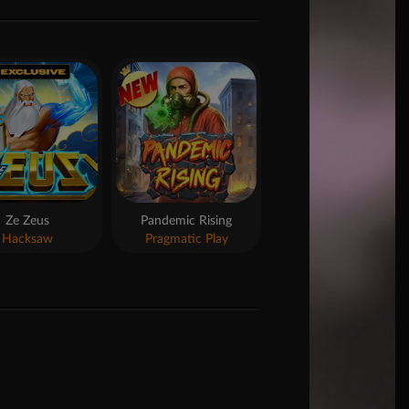
Ze Zeus
Pandemic Rising
Hacksaw
Pragmatic Play