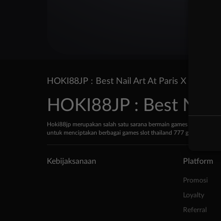
HOKI88JP : Best Nail Art At Paris X PAR
HOKI88JP : Best Nai
Hoki88jp merupakan salah satu sarana bermain games paling seru 
untuk menciptakan berbagai games slot thailand 777 gacor agar se
Kebijaksanaan
Platform
Promosi
Loyalty
Referral