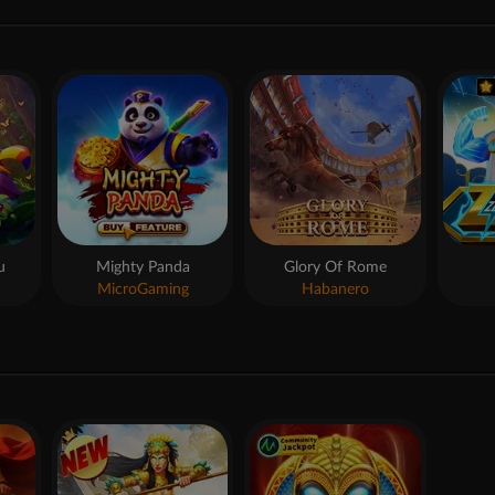
u
Mighty Panda
Glory Of Rome
MicroGaming
Habanero