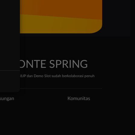
LALTAMONTE SPRING
i88 jp. Hoki88JP dan Demo Slot sudah berkolaborasi penuh
kungan
Komunitas