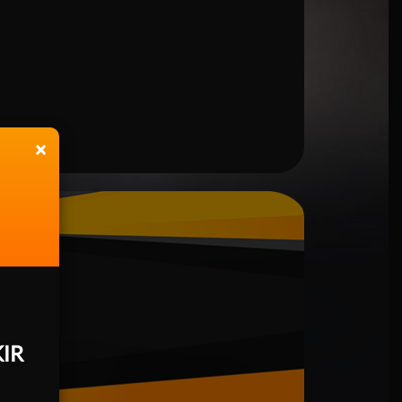
×
KIR