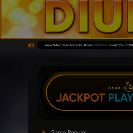
ktu ini, CQ9 permainan tidak akan tersedia. Kami memohon maaf atas ketidaknyaman
JACKPOT
PLA
Game Populer