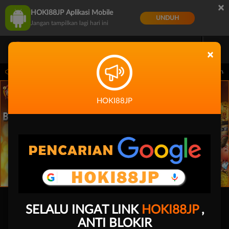
×
HOKI88JP Aplikasi Mobile
UNDUH
Jangan tampilkan lagi hari ini
×
14.59.59 sampai 30-Sep-2026 14.59.59. Selama waktu ini, PP Virtual Sports permain
HOKI88JP
SELALU INGAT LINK
HOKI88JP
,
JACKPOT
PLAY
ANTI BLOKIR