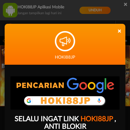
×
HOKI88JP Aplikasi Mobile
UNDUH
Jangan tampilkan lagi hari ini
×
ampai 08.30.00. Selama waktu ini, Nex4D permainan tidak akan tersedia. Kami memo
HOKI88JP
SELALU INGAT LINK
HOKI88JP
,
JACKPOT
PLAY
ANTI BLOKIR