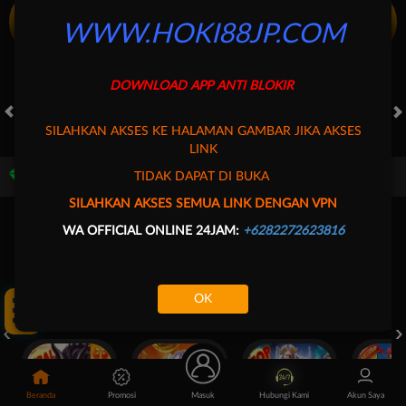
IDR
12,669,483,454
WWW.HOKI88JP.COM
DOWNLOAD APP ANTI BLOKIR
HOT GAMES
SLOTS
LIVE CASINO
RACE
TOGEL
OL
SILAHKAN AKSES KE HALAMAN GAMBAR JIKA AKSES
LINK
Game Populer
TIDAK DAPAT DI BUKA
SILAHKAN AKSES SEMUA LINK DENGAN VPN
WA OFFICIAL ONLINE 24JAM:
+6282272623816
Tap Me!
OK
Gates of Olympus POP
Bang Gacor 1000
Nezha 2
Mochi Man
Beranda
Promosi
Masuk
Hubungi Kami
Akun Saya