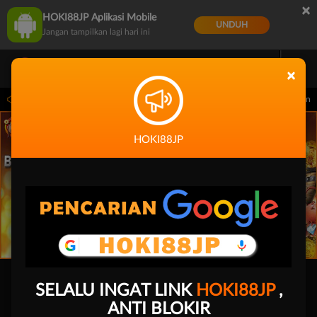
×
HOKI88JP Aplikasi Mobile
UNDUH
Jangan tampilkan lagi hari ini
×
14.59.59 sampai 30-Sep-2026 14.59.59. Selama waktu ini, PP Virtual Sports permain
HOKI88JP
SELALU INGAT LINK
HOKI88JP
,
JACKPOT
PLAY
ANTI BLOKIR