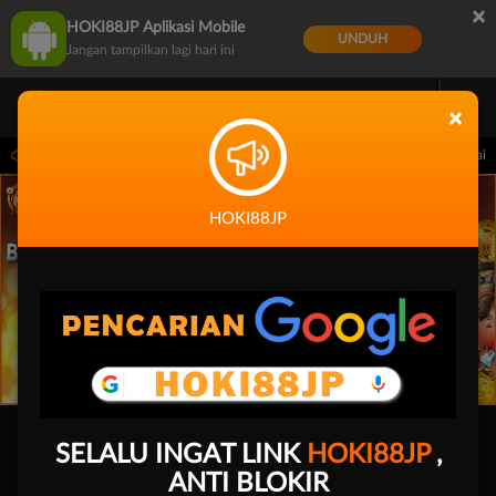
×
HOKI88JP Aplikasi Mobile
UNDUH
Jangan tampilkan lagi hari ini
×
i 14.59.59 sampai 30-Sep-2026 14.59.59. Selama waktu ini, PP Virtual Sports perma
HOKI88JP
SELALU INGAT LINK
HOKI88JP
,
JACKPOT
PLAY
ANTI BLOKIR