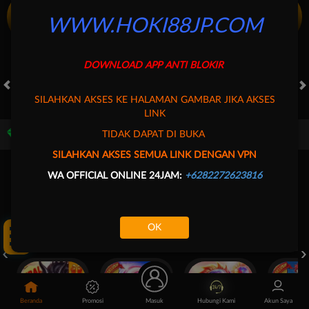
IDR
12,690,563,514
WWW.HOKI88JP.COM
DOWNLOAD APP ANTI BLOKIR
HOT GAMES
SLOTS
LIVE CASINO
RACE
TOGEL
OL
SILAHKAN AKSES KE HALAMAN GAMBAR JIKA AKSES
LINK
Game Populer
TIDAK DAPAT DI BUKA
SILAHKAN AKSES SEMUA LINK DENGAN VPN
WA OFFICIAL ONLINE 24JAM:
+6282272623816
Tap Me!
OK
Gates of Olympus POP
Bang Gacor 1000
Goyang Gaib
Mochi Man
Beranda
Promosi
Masuk
Hubungi Kami
Akun Saya