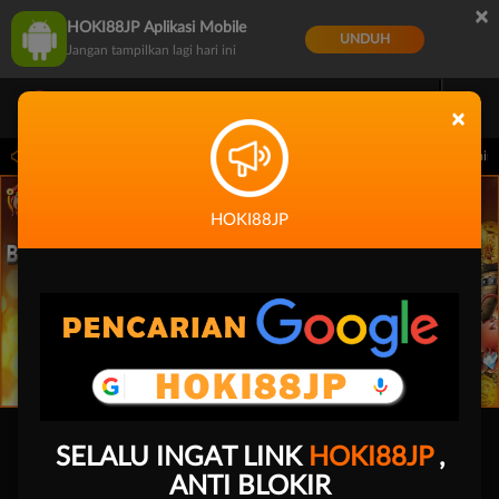
×
HOKI88JP Aplikasi Mobile
UNDUH
Jangan tampilkan lagi hari ini
×
 14.59.59 sampai 30-Sep-2026 14.59.59. Selama waktu ini, PP Virtual Sports permai
HOKI88JP
SELALU INGAT LINK
HOKI88JP
,
JACKPOT
PLAY
ANTI BLOKIR