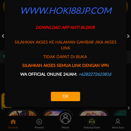
IDR
12,733,215,670
WWW.HOKI88JP.COM
DOWNLOAD APP ANTI BLOKIR
HOT GAMES
SLOTS
LIVE CASINO
RACE
TOGEL
OL
SILAHKAN AKSES KE HALAMAN GAMBAR JIKA AKSES
LINK
Game Populer
TIDAK DAPAT DI BUKA
SILAHKAN AKSES SEMUA LINK DENGAN VPN
WA OFFICIAL ONLINE 24JAM:
+6282272623816
Tap Me!
OK
Gates of Olympus POP
Treasures of Aztec
Goyang Gaib
Mochi Man
Beranda
Promosi
Masuk
Hubungi Kami
Akun Saya