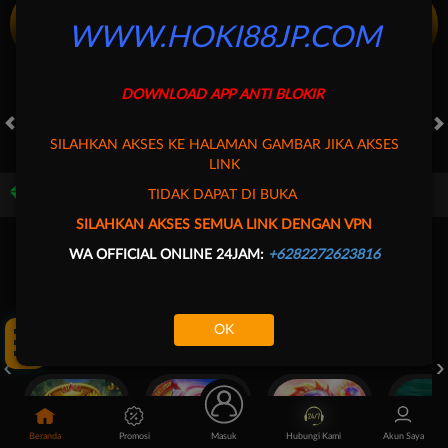
IDR
12,663,012,807
WWW.HOKI88JP.COM
DOWNLOAD APP ANTI BLOKIR
HOT GAMES
SLOTS
LIVE CASINO
RACE
TOGEL
OL
SILAHKAN AKSES KE HALAMAN GAMBAR JIKA AKSES
LINK
Game Populer
TIDAK DAPAT DI BUKA
SILAHKAN AKSES SEMUA LINK DENGAN VPN
WA OFFICIAL ONLINE 24JAM:
+6282272623816
Tap Me!
OK
Gates of Olympus POP
Bang Gacor 1000
Fortune Garuda 1000
Mahjong 
Beranda
Promosi
Masuk
Hubungi Kami
Akun Saya