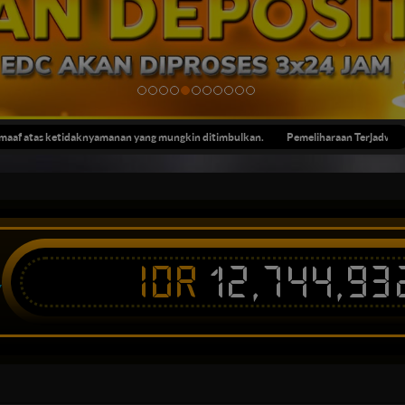
s ketidaknyamanan yang mungkin ditimbulkan.
Pemeliharaan Terjadwal: MarbleX p
IDR
12,744,93
Y