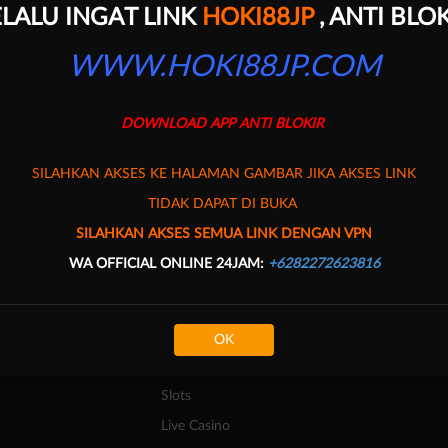
ELALU INGAT LINK
HOKI88JP
, ANTI BLO
WWW.HOKI88JP.COM
DOWNLOAD APP ANTI BLOKIR
ISNAILALTAMONTE SPRING
SILAHKAN AKSES KE HALAMAN GAMBAR JIKA AKSES LINK
l Art At Paris X PARISNAI
TIDAK DAPAT DI BUKA
SILAHKAN AKSES SEMUA LINK DENGAN VPN
yang pernah ada,semua pemain merasakan keuntungan setiap hari nya bermain di hok
WA OFFICIAL ONLINE 24JAM:
+6282272623816
mua pemain bisa merasakan hoki setiap hari nya
Kategori
Du
OK
Hot Games
Slots
Live Casino