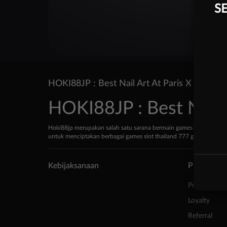
S
HOKI88JP : Best Nail Art At Paris X PAR
HOKI88JP : Best Nai
Hoki88jp merupakan salah satu sarana bermain games paling seru 
untuk menciptakan berbagai games slot thailand 777 gacor agar se
Kebijaksanaan
Platform
Promosi
Loyalty
Referral