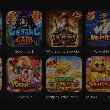
Goyang Gaib
Wild Bounty Showdown
Way of Ni
Poker Win
Mahjong Wins Triple Pot