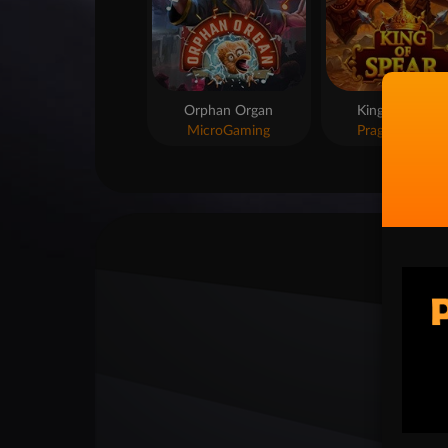
Orphan Organ
King Of Spear
MicroGaming
Pragmatic Pla