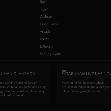
Race
Togel
Olahraga
Crash Game
Arcade
Poker
E-Sports
Sabung Ayam
RUHAN OLAHRAGA
TARUHAN LIVE KASINO
ook Gaming Platform Terbaik
Platform Pilihan bagi perusahaan-
kan lebih banyak game, odds yang
perusahaan terbaik di dunia, dengan
nggi, dan menyediakan pilihan yang
pilihan variasi game terbanyak
anyak untuk pemain.