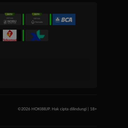
©2026 HOKI88JP. Hak cipta dilindungi | 18+