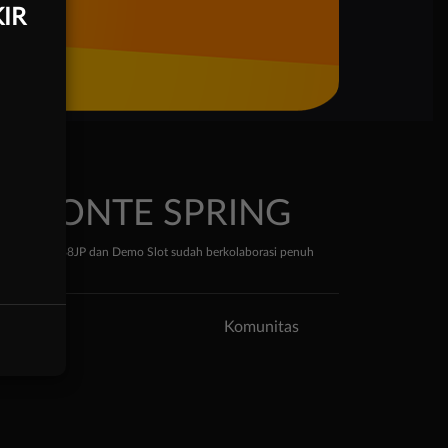
KIR
LALTAMONTE SPRING
i88 jp. Hoki88JP dan Demo Slot sudah berkolaborasi penuh
kungan
Komunitas