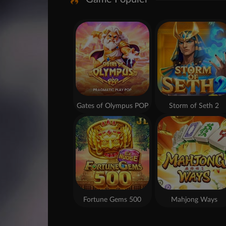
Gates of Olympus POP
Storm of Seth 2
Fortune Gems 500
Mahjong Ways