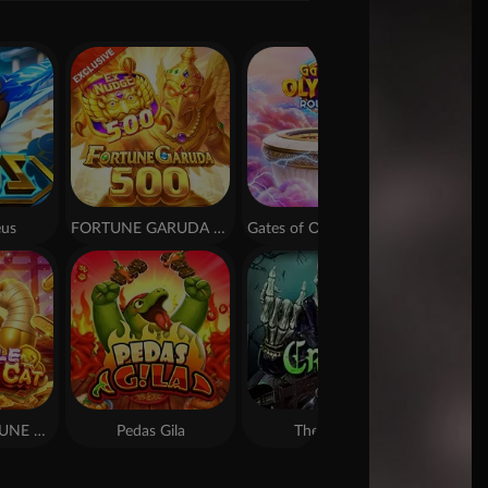
eus
FORTUNE GARUDA 500
Gates of Olympus Roulette
Queen
MUSCLE FORTUNE CAT
Pedas Gila
The Crypt