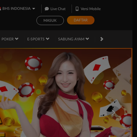
BHS INDONESIA
Live Chat
Versi Mobile
DAFTAR
MASUK
PROMOSI
POKER
E-SPORTS
SABUNG AYAM