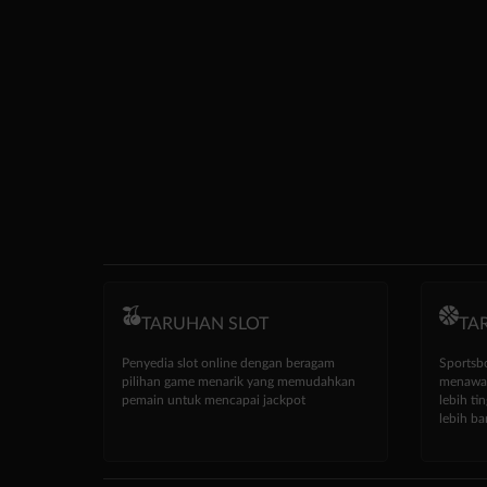
TARUHAN SLOT
TA
Penyedia slot online dengan beragam
Sportsb
pilihan game menarik yang memudahkan
menawar
pemain untuk mencapai jackpot
lebih ti
lebih b