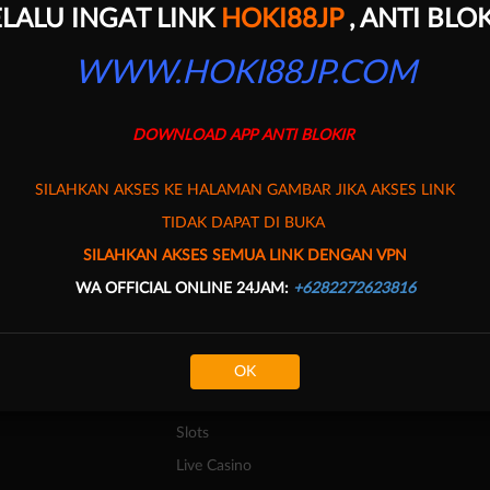
ELALU INGAT LINK
HOKI88JP
, ANTI BLO
WWW.HOKI88JP.COM
DOWNLOAD APP ANTI BLOKIR
ISNAILALTAMONTE SPRING
SILAHKAN AKSES KE HALAMAN GAMBAR JIKA AKSES LINK
l Art At Paris X PARISNAI
TIDAK DAPAT DI BUKA
SILAHKAN AKSES SEMUA LINK DENGAN VPN
yang pernah ada,semua pemain merasakan keuntungan setiap hari nya bermain di hok
WA OFFICIAL ONLINE 24JAM:
+6282272623816
mua pemain bisa merasakan hoki setiap hari nya
Kategori
Du
OK
Hot Games
Slots
Live Casino