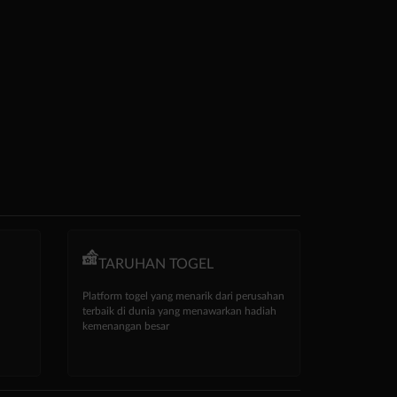
TARUHAN TOGEL
Platform togel yang menarik dari perusahan
terbaik di dunia yang menawarkan hadiah
kemenangan besar