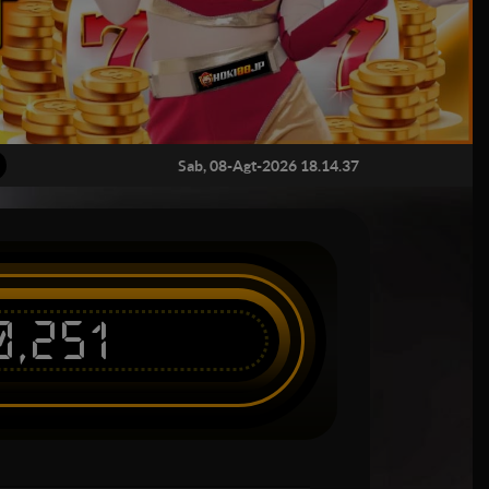
Sab, 08-Agt-2026 18.14.37
da 31-Jul-2026 dari 00.00.00 sampai 31-Jul-2027 00.00.00. Selama waktu ini, Marb
0,251