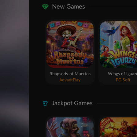
New Games
Rhapsody of Muertos
Wings of Iguaz
AdvantPlay
PG Soft
Jackpot Games