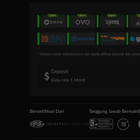
* Selama bank maintenance dan bank offline deposit dan penar
Deposit
Rata-rata 1 Menit
Bersertifikasi Dari
Tanggung Jawab Bermain
B