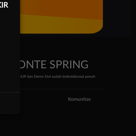
KIR
LALTAMONTE SPRING
i88 jp. Hoki88JP dan Demo Slot sudah berkolaborasi penuh
kungan
Komunitas