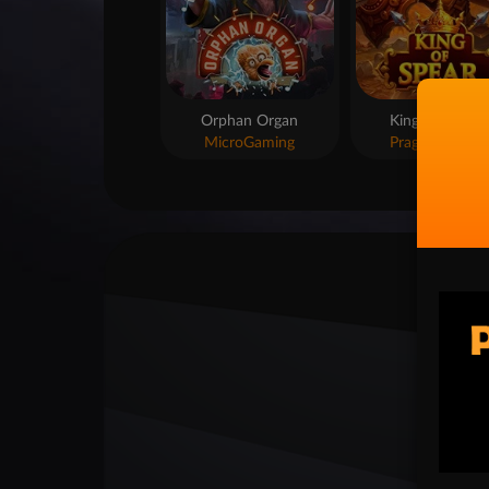
Orphan Organ
King Of Spear
MicroGaming
Pragmatic Pla