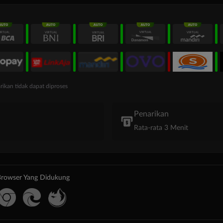
ikan tidak dapat diproses
Penarikan
Rata-rata 3 Menit
rowser Yang Didukung