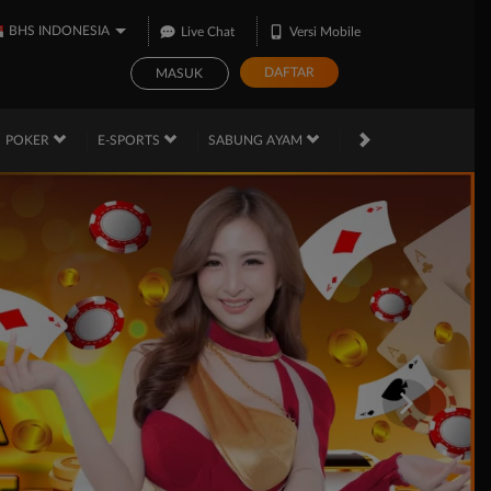
BHS INDONESIA
Live Chat
Versi Mobile
DAFTAR
MASUK
PROMOSI
POKER
E-SPORTS
SABUNG AYAM