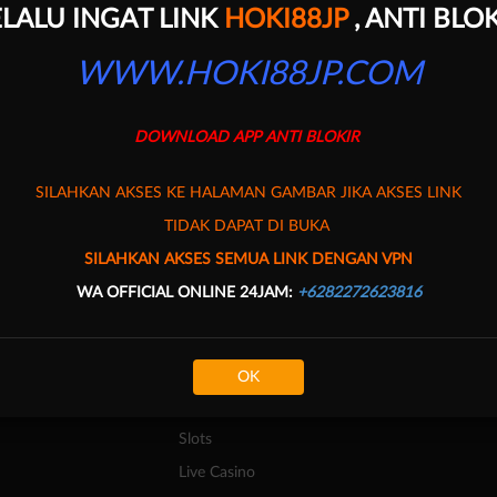
ELALU INGAT LINK
HOKI88JP
, ANTI BLO
WWW.HOKI88JP.COM
DOWNLOAD APP ANTI BLOKIR
ISNAILALTAMONTE SPRING
SILAHKAN AKSES KE HALAMAN GAMBAR JIKA AKSES LINK
l Art At Paris X PARISNAI
TIDAK DAPAT DI BUKA
SILAHKAN AKSES SEMUA LINK DENGAN VPN
yang pernah ada,semua pemain merasakan keuntungan setiap hari nya bermain di hok
WA OFFICIAL ONLINE 24JAM:
+6282272623816
mua pemain bisa merasakan hoki setiap hari nya
Kategori
Du
OK
Hot Games
Slots
Live Casino