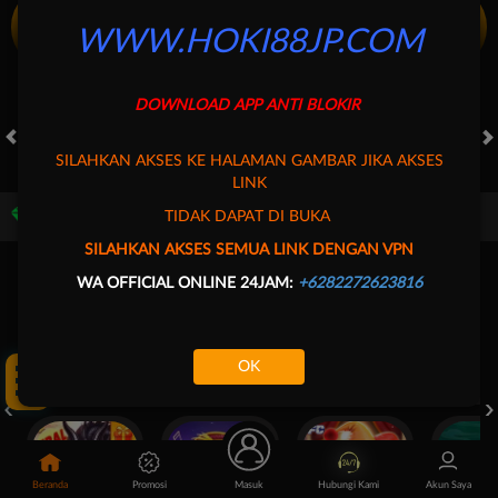
IDR
12,670,008,374
WWW.HOKI88JP.COM
DOWNLOAD APP ANTI BLOKIR
HOT GAMES
SLOTS
LIVE CASINO
RACE
TOGEL
OL
SILAHKAN AKSES KE HALAMAN GAMBAR JIKA AKSES
LINK
Game Populer
TIDAK DAPAT DI BUKA
SILAHKAN AKSES SEMUA LINK DENGAN VPN
WA OFFICIAL ONLINE 24JAM:
+6282272623816
Tap Me!
OK
Gates of Olympus POP
Treasures of Aztec
Nezha 2
Beranda
Promosi
Masuk
Hubungi Kami
Akun Saya