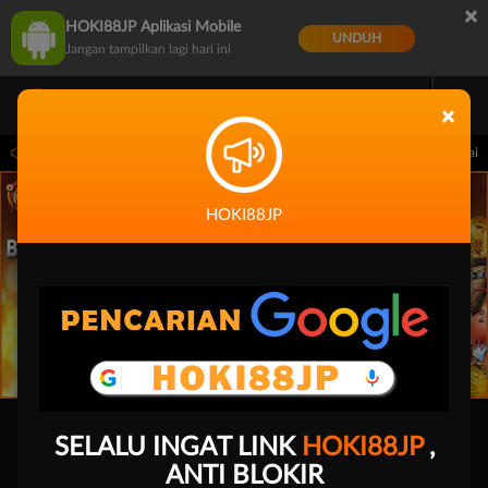
×
HOKI88JP Aplikasi Mobile
UNDUH
Jangan tampilkan lagi hari ini
×
i 14.59.59 sampai 30-Sep-2026 14.59.59. Selama waktu ini, PP Virtual Sports perma
HOKI88JP
SELALU INGAT LINK
HOKI88JP
,
JACKPOT
PLAY
ANTI BLOKIR