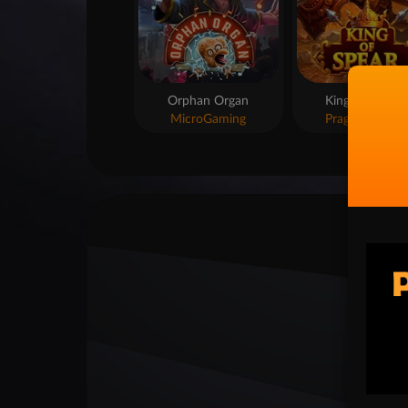
Orphan Organ
King Of Spear
MicroGaming
Pragmatic Pla