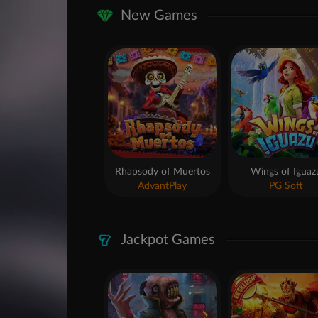
New Games
Rhapsody of Muertos
Wings of Iguaz
AdvantPlay
PG Soft
Jackpot Games