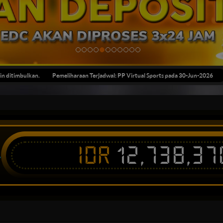
lkan.
Pemeliharaan Terjadwal: PP Virtual Sports pada 30-Jun-2026 dari 14.59.5
IDR
12,738,37
Y