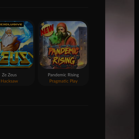
Ze Zeus
Pandemic Rising
Hacksaw
Pragmatic Play