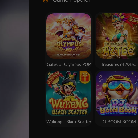
Gates of Olympus POP
Treasures of Aztec
Wukong - Black Scatter
DJ BOOM BOOM