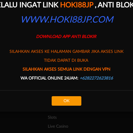
ELALU INGAT LINK
HOKI88JP
, ANTI BLO
WWW.HOKI88JP.COM
DOWNLOAD APP ANTI BLOKIR
ISNAILALTAMONTE SPRING
SILAHKAN AKSES KE HALAMAN GAMBAR JIKA AKSES LINK
l Art At Paris X PARISNAI
TIDAK DAPAT DI BUKA
SILAHKAN AKSES SEMUA LINK DENGAN VPN
yang pernah ada,semua pemain merasakan keuntungan setiap hari nya bermain di hok
WA OFFICIAL ONLINE 24JAM:
+6282272623816
mua pemain bisa merasakan hoki setiap hari nya
Kategori
Du
OK
Hot Games
Slots
Live Casino