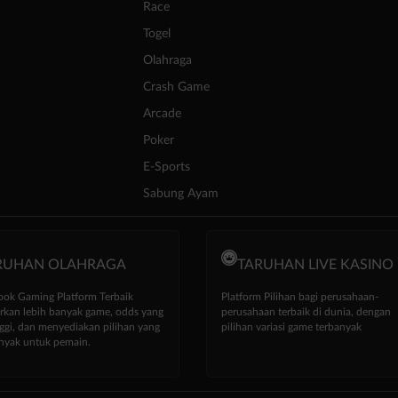
Race
Togel
Olahraga
Crash Game
Arcade
Poker
E-Sports
Sabung Ayam
RUHAN OLAHRAGA
TARUHAN LIVE KASINO
ook Gaming Platform Terbaik
Platform Pilihan bagi perusahaan-
kan lebih banyak game, odds yang
perusahaan terbaik di dunia, dengan
nggi, dan menyediakan pilihan yang
pilihan variasi game terbanyak
anyak untuk pemain.