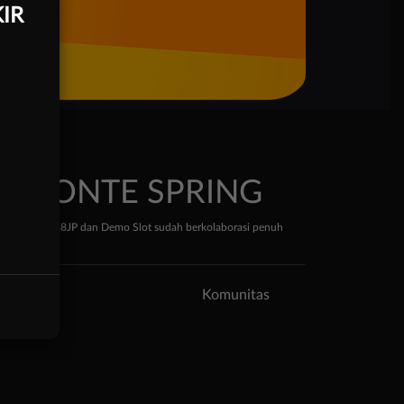
KIR
LALTAMONTE SPRING
i88 jp. Hoki88JP dan Demo Slot sudah berkolaborasi penuh
kungan
Komunitas