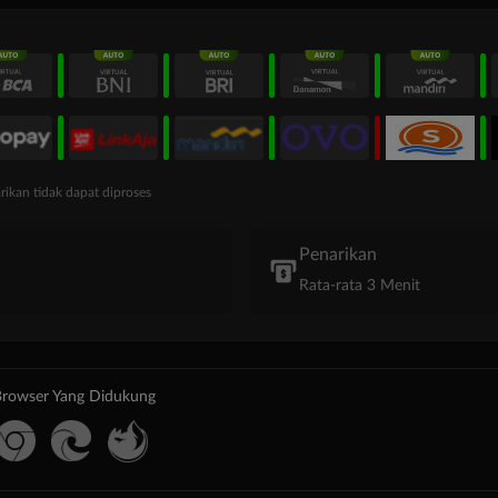
ikan tidak dapat diproses
Penarikan
Rata-rata 3 Menit
rowser Yang Didukung