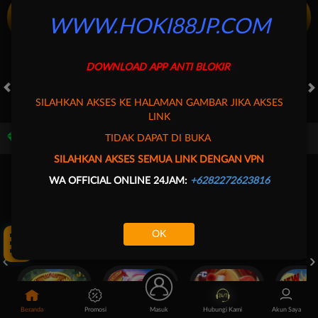
IDR
12,668,847,115
WWW.HOKI88JP.COM
DOWNLOAD APP ANTI BLOKIR
HOT GAMES
SLOTS
LIVE CASINO
RACE
TOGEL
OL
SILAHKAN AKSES KE HALAMAN GAMBAR JIKA AKSES
LINK
Game Populer
TIDAK DAPAT DI BUKA
SILAHKAN AKSES SEMUA LINK DENGAN VPN
WA OFFICIAL ONLINE 24JAM:
+6282272623816
Tap Me!
OK
Gates of Olympus POP
Treasures of Aztec
Nezha 2
Mahjong 
Beranda
Promosi
Masuk
Hubungi Kami
Akun Saya