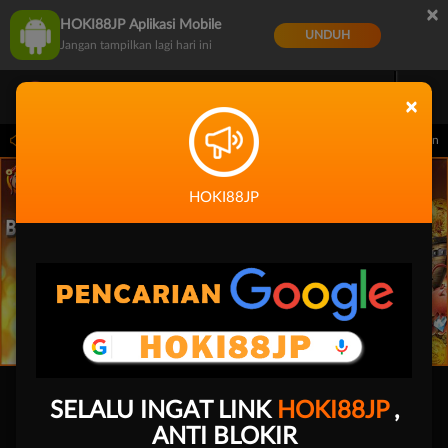
×
HOKI88JP Aplikasi Mobile
UNDUH
Jangan tampilkan lagi hari ini
×
14.59.59 sampai 30-Sep-2026 14.59.59. Selama waktu ini, PP Virtual Sports permain
HOKI88JP
SELALU INGAT LINK
HOKI88JP
,
JACKPOT
PLAY
ANTI BLOKIR