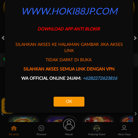
IDR
12,689,401,465
WWW.HOKI88JP.COM
DOWNLOAD APP ANTI BLOKIR
HOT GAMES
SLOTS
LIVE CASINO
RACE
TOGEL
OL
SILAHKAN AKSES KE HALAMAN GAMBAR JIKA AKSES
LINK
Game Populer
TIDAK DAPAT DI BUKA
SILAHKAN AKSES SEMUA LINK DENGAN VPN
WA OFFICIAL ONLINE 24JAM:
+6282272623816
Tap Me!
OK
Gates of Olympus POP
Bang Gacor 1000
Nezha 2
Mahjong 
Beranda
Promosi
Masuk
Hubungi Kami
Akun Saya