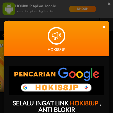
×
HOKI88JP Aplikasi Mobile
UNDUH
Jangan tampilkan lagi hari ini
×
: PP Virtual Sports pada 30-Jun-2026 dari 14.59.59 sampai 30-Sep-2026 14.59.59. S
HOKI88JP
SELALU INGAT LINK
HOKI88JP
,
JACKPOT
PLAY
ANTI BLOKIR