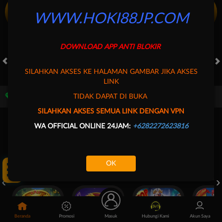
IDR
12,673,985,464
WWW.HOKI88JP.COM
DOWNLOAD APP ANTI BLOKIR
HOT GAMES
SLOTS
LIVE CASINO
RACE
TOGEL
OL
SILAHKAN AKSES KE HALAMAN GAMBAR JIKA AKSES
LINK
Game Populer
TIDAK DAPAT DI BUKA
SILAHKAN AKSES SEMUA LINK DENGAN VPN
WA OFFICIAL ONLINE 24JAM:
+6282272623816
Tap Me!
OK
Gates of Olympus POP
Bang Gacor 1000
Fortune Garuda 1000
Beranda
Promosi
Masuk
Hubungi Kami
Akun Saya