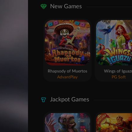
New Games
Rhapsody of Muertos
Wings of Iguaz
AdvantPlay
PG Soft
Jackpot Games