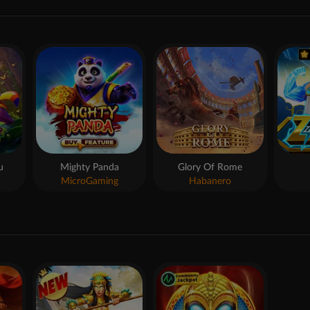
u
Mighty Panda
Glory Of Rome
MicroGaming
Habanero