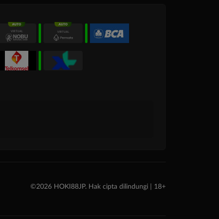
©2026 HOKI88JP. Hak cipta dilindungi | 18+