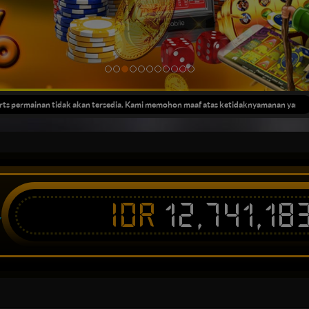
mainan tidak akan tersedia. Kami memohon maaf atas ketidaknyamanan yang mungkin 
IDR
12,741,19
Y