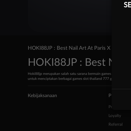
S
HOKI88JP : Best Nail Art At Paris X PAR
HOKI88JP : Best Nai
Hoki88jp merupakan salah satu sarana bermain games paling seru 
untuk menciptakan berbagai games slot thailand 777 gacor agar se
Kebijaksanaan
Platform
Promosi
Loyalty
Referral