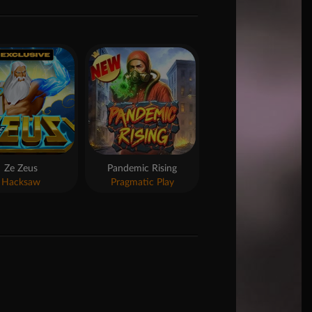
Ze Zeus
Pandemic Rising
Hacksaw
Pragmatic Play