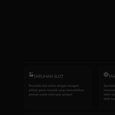
TARUHAN SLOT
TA
Penyedia slot online dengan beragam
Sportsb
pilihan game menarik yang memudahkan
menawar
pemain untuk mencapai jackpot
lebih ti
lebih b