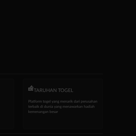
TARUHAN TOGEL
Platform togel yang menarik dari perusahan
terbaik di dunia yang menawarkan hadiah
kemenangan besar