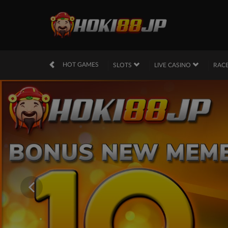
HOT GAMES
SLOTS
LIVE CASINO
RAC