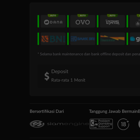
* Selama bank maintenance dan bank offline deposit dan penar
Deposit
Rata-rata 1 Menit
Bersertifikasi Dari
Tanggung Jawab Bermain
B