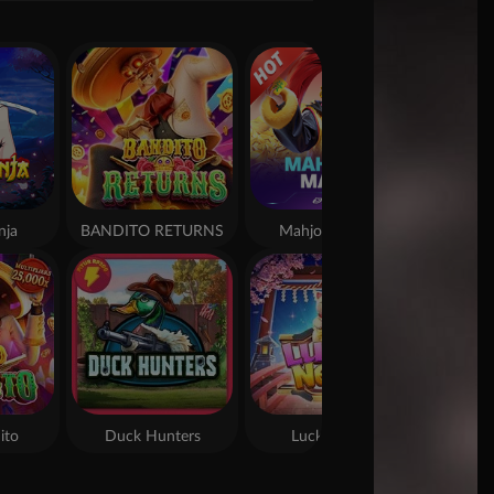
nja
BANDITO RETURNS
Mahjong Magic
ito
Duck Hunters
Lucky Neko