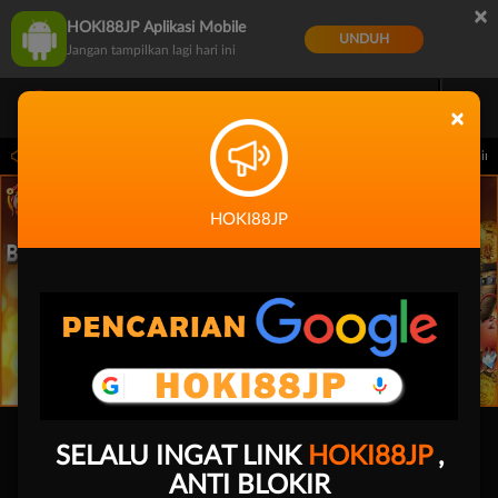
×
HOKI88JP Aplikasi Mobile
UNDUH
Jangan tampilkan lagi hari ini
×
 14.59.59 sampai 30-Sep-2026 14.59.59. Selama waktu ini, PP Virtual Sports permai
HOKI88JP
SELALU INGAT LINK
HOKI88JP
,
JACKPOT
PLAY
ANTI BLOKIR