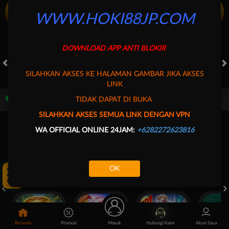
IDR
12,665,795,962
WWW.HOKI88JP.COM
DOWNLOAD APP ANTI BLOKIR
HOT GAMES
SLOTS
LIVE CASINO
RACE
TOGEL
OL
SILAHKAN AKSES KE HALAMAN GAMBAR JIKA AKSES
LINK
Game Populer
TIDAK DAPAT DI BUKA
SILAHKAN AKSES SEMUA LINK DENGAN VPN
WA OFFICIAL ONLINE 24JAM:
+6282272623816
Tap Me!
OK
Gates of Olympus POP
Bang Gacor 1000
Goyang Gaib
Mahjong 
Beranda
Promosi
Masuk
Hubungi Kami
Akun Saya